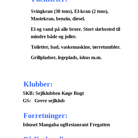
Svingkran (30 tons), El-kran (2 tons),
Mastekran, benzin, diesel.
El og vand på alle broer. Stort slæbested til
mindre både og joller.
Toiletter, bad, vaskemaskine, tørretumbler.
Grillpladser, legeplads, ishus m.m.
Klubber:
SKB:
Sejlklubben Køge Bugt
GS:
Greve sejlklub
Forretninger:
Ishuset Mangaba
og
Restaurant Fregatten