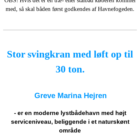
OBS! Hvis det er en træ- eller stålbåd køberen kommer
med, så skal båden først godkendes af Havnefogeden.
Stor svingkran med løft op til
30 ton.
Greve Marina Hejren
- er en moderne lystbådehavn med højt
serviceniveau,
beliggende i et naturskønt
område